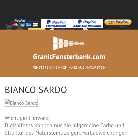
+49-(0)2066-2277-0
GranitFensterbank.com
FENSTERBÄNKE NACH MASS AUS NATURSTEIN
BIANCO SARDO
Wichtiger Hinweis:
Digitalfotos können nur die allgemeine Farbe und
Struktur des Natursteins zeigen. Farbabweichungen