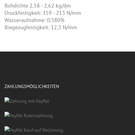
Rohdichte 2,58 - 2,62 kg/dm
Druckfestigkeit: 159 - 213 N/mm
Wasseraufnahme: 0,580%
Biegezugfestigkeit: 12,3 N/mm
ZAHLUNGSMÖGLICHKEITEN