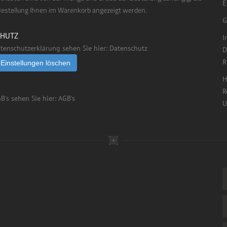
E
Bestellung Ihnen im Warenkorb angezeigt werden.
G
CHUTZ
I
tenschutzerklärung sehen Sie hier:
Datenschutz
D
R
Einstellungen löschen
H
R
B's sehen Sie hier:
AGB's
U