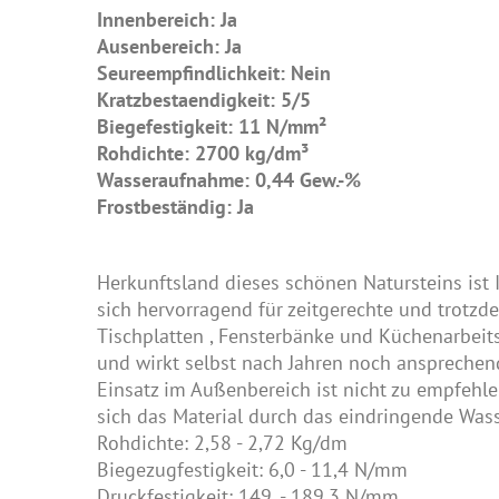
Innenbereich: Ja
Ausenbereich: Ja
Seureempfindlichkeit: Nein
Kratzbestaendigkeit: 5/5
Biegefestigkeit: 11 N/mm²
Rohdichte: 2700 kg/dm³
Wasseraufnahme: 0,44 Gew.-%
Frostbeständig: Ja
Herkunftsland dieses schönen Natursteins ist 
sich hervorragend für zeitgerechte und trotzd
Tischplatten
,
Fensterbänke
und
Küchenarbeit
und wirkt selbst nach Jahren noch ansprechend. 
Einsatz im Außenbereich ist nicht zu empfehle
sich das Material durch das eindringende Wass
Rohdichte: 2,58 - 2,72 Kg/dm
Biegezugfestigkeit: 6,0 - 11,4 N/mm
Druckfestigkeit: 149, - 189,3 N/mm