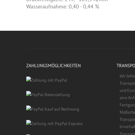
Wasseraufnahme: 0,40 - 0,44 %
ZAHLUNGSMÖGLICHKEITEN
TRANSPO
Wir lief
Transpor
und Euro
eine Anf
Fertigun
Maßarbei
Transpor
Innerhal
Transpor