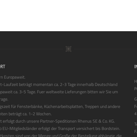
RT
I
ern Europaweit.
H
t-Laufzeit beträgt momentan ca. 2-3 Tage innerhalb Deutschland
P
paweit ca. 3-5 Tage. Fuer weltweite Lieferungen bitten wir Sie um
rage.
G
gszeit für Fensterbänke, Küchenarbeitsplatten, Treppen und andere
F
ten beträgt ca. 1-2 Wochen.
4
t erfolgt durch unsere Partner-Speditionen Rhenus SE & Co. KG.
T
b EU-Mitgliedsländer erfolgt der Transport versichert bis Bordstein.
F
tkosten sind von der Menge und Große der Bestellung abhängig, die