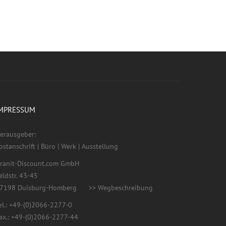
MPRESSUM
erausgeber:
ostanschrift | Büro | Werk | Ausstellung
ranit-Discount.com GmbH
eldstr. 43-45
7198 Duisburg-Homberg
>> Wegbeschreibung
el.:
+49-(0)2066-2277-0
ax.: +49-(0)2066-2277-44