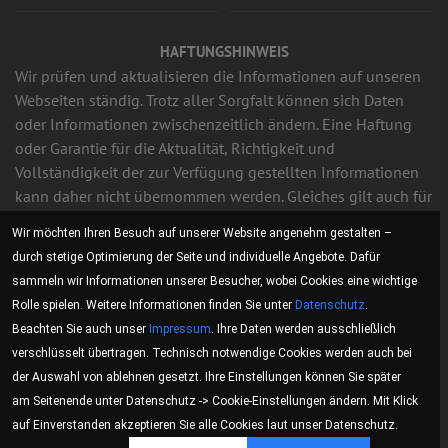
HAFTUNGSHINWEIS
Wir prüfen und aktualisieren die Informationen auf unseren
Webseiten ständig. Trotz aller Sorgfalt können sich Daten
oder Informationen zwischenzeitlich ändern. Eine Haftung
oder Garantie für die Aktualität, Richtigkeit und
Vollständigkeit der zur Verfügung gestellten Informationen
kann daher nicht übernommen werden. Gleiches gilt auch für
alle anderen Webseiten, auf die mittels Hyperlink verwiesen
Wir möchten Ihren Besuch auf unserer Website angenehm gestalten –
wird. Wir sind für den Inhalt der Webseiten, die aufgrund
durch stetige Optimierung der Seite und individuelle Angebote. Dafür
einer solchen Verbindung erreicht werden, nicht
sammeln wir Informationen unserer Besucher, wobei Cookies eine wichtige
verantwortlich.
Rolle spielen. Weitere Informationen finden Sie unter
Datenschutz
.
Beachten Sie auch unser
Impressum
. Ihre Daten werden ausschließlich
Des weiteren behalten wir uns das Recht vor, Änderungen
verschlüsselt übertragen. Technisch notwendige Cookies werden auch bei
oder Ergänzungen der bereitgestellten Informationen
der Auswahl von ablehnen gesetzt. Ihre Einstellungen können Sie später
vorzunehmen.
am Seitenende unter Datenschutz -> Cookie-Einstellungen ändern. Mit Klick
auf Einverstanden akzeptieren Sie alle Cookies laut unser Datenschutz.
Inhalt und Struktur unserer Webseiten sind urheberrechtlich