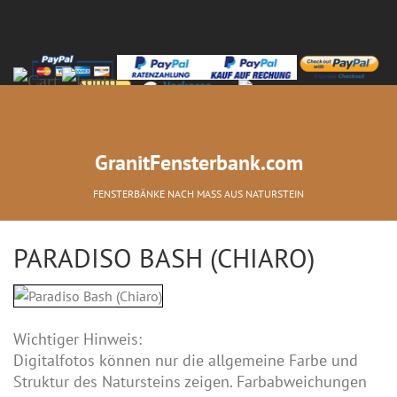
+49-(0)2066-2277-0
GranitFensterbank.com
FENSTERBÄNKE NACH MASS AUS NATURSTEIN
PARADISO BASH (CHIARO)
Wichtiger Hinweis:
Digitalfotos können nur die allgemeine Farbe und
Struktur des Natursteins zeigen. Farbabweichungen