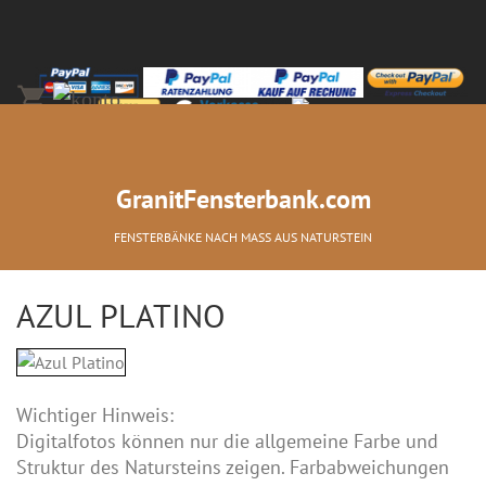
+49-(0)2066-2277-0
GranitFensterbank.com
FENSTERBÄNKE NACH MASS AUS NATURSTEIN
AZUL PLATINO
Wichtiger Hinweis:
Digitalfotos können nur die allgemeine Farbe und
Struktur des Natursteins zeigen. Farbabweichungen