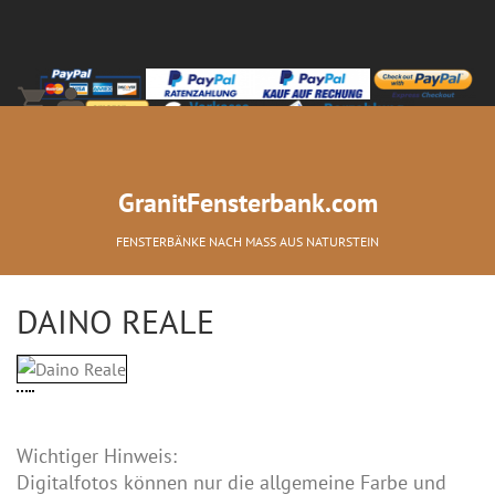
+49-(0)2066-2277-0
GranitFensterbank.com
FENSTERBÄNKE NACH MASS AUS NATURSTEIN
DAINO REALE
Wichtiger Hinweis:
Digitalfotos können nur die allgemeine Farbe und