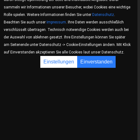
einer solchen Verbindung erreicht werden, nicht
sammeln wir Informationen unserer Besucher, wobei Cookies eine wichtige
verantwortlich.
Rolle spielen. Weitere Informationen finden Sie unter
Datenschutz
.
Beachten Sie auch unser
Impressum
. Ihre Daten werden ausschließlich
Des weiteren behalten wir uns das Recht vor, Änderungen
verschlüsselt übertragen. Technisch notwendige Cookies werden auch bei
oder Ergänzungen der bereitgestellten Informationen
der Auswahl von ablehnen gesetzt. Ihre Einstellungen können Sie später
vorzunehmen.
am Seitenende unter Datenschutz -> Cookie-Einstellungen ändern. Mit Klick
auf Einverstanden akzeptieren Sie alle Cookies laut unser Datenschutz.
Inhalt und Struktur unserer Webseiten sind urheberrechtlich
Einstellungen
Einverstanden
geschützt (teils auch durch Dritte). Die Vervielfältigung von
Informationen oder Daten, insbesondere die Verwendung
von Texten, Textteilen oder Bildmaterial, bedarf unserer
vorherigen Zustimmung.
Copyright Granit-Discount.com GmbH ©
2026
.
Glossar