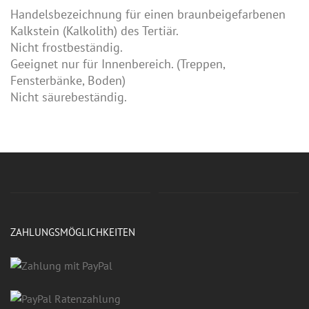
Handelsbezeichnung für einen braunbeigefarbenen
Kalkstein (Kalkolith) des Tertiär.
Nicht frostbeständig.
Geeignet nur für Innenbereich. (Treppen,
Fensterbänke, Boden)
Nicht säurebeständig.
ZAHLUNGSMÖGLICHKEITEN